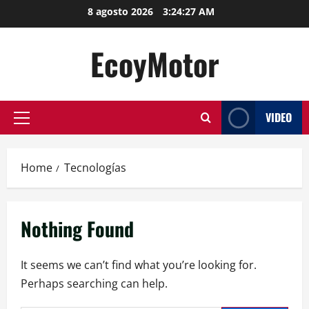
Skip
8 agosto 2026
3:24:27 AM
to
content
EcoyMotor
VIDEO
Primary
Menu
Home
Tecnologías
Nothing Found
It seems we can’t find what you’re looking for.
Perhaps searching can help.